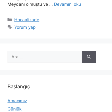
Meydanı olmuştu ve …
Devamını oku
Kategoriler
Hocaalizade
Yorum yap
için
ara
Başlangıç
Amacımız
Günlük